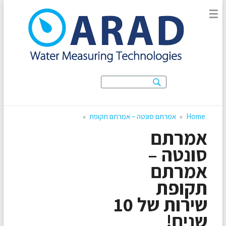
מוני מים חכמים
☰
מספקים מידע נרחב על מוני המים החכמים, היתרונות לצרכן ולמשק
המים והשפעתם על הסביבה
Home
אמרתם סונטה – אמרתם תקופת
»
»
אמרתם
סונטה –
אמרתם
תקופת
שירות של 10
שנים!