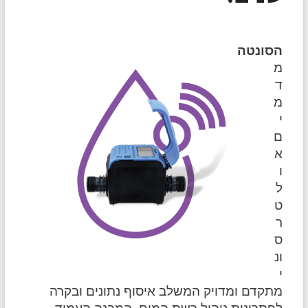
הסונטה
מ
ד
מ
י
ם
א
ו
ל
ט
ר
ס
ונ
י
מתקדם ומדויק המשלב איסוף נתונים
ובקרה