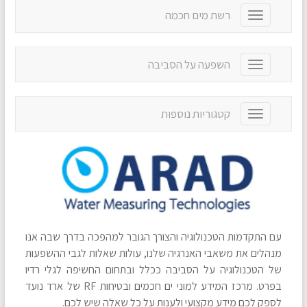
g
רשת מים חכמה
T
l
o
e
g
n
g
a
השפעה על הסביבה
T
l
v
o
e
i
g
n
g
g
a
קטגוריות נוספות
T
a
l
v
o
t
e
i
g
i
n
g
g
o
a
a
l
n
v
t
e
i
i
n
g
o
a
a
n
v
t
עם התקדמות הטכנולוגיה והצורך הגובר למהפכה בדרך שבה אנו
i
i
g
מנהלים את משאבי האנרגיה שלנו, עולות שאלות לגבי ההשפעות
o
a
של הטכנולוגיה על הסביבה ככלל ובתחום החשיפה לגלי רדיו
n
t
בפרט. מרכז המידע למוני ים חכמים ובטיחות RF של ארד נועד
i
לספק לכם מידע מקצועי ולענות על כל שאלה שיש לכם.
o