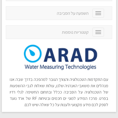
e
g
n
g
a
השפעה על הסביבה
T
l
v
o
e
i
g
n
g
g
a
קטגוריות נוספות
T
a
l
v
o
t
e
i
g
i
n
g
g
o
a
a
l
n
v
t
e
i
i
n
g
o
a
a
n
v
t
עם התקדמות הטכנולוגיה והצורך הגובר למהפכה בדרך שבה אנו
i
i
g
מנהלים את משאבי האנרגיה שלנו, עולות שאלות לגבי ההשפעות
o
a
של הטכנולוגיה על הסביבה ככלל ובתחום החשיפה לגלי רדיו
n
t
בפרט. מרכז המידע למוני ים חכמים ובטיחות RF של ארד נועד
i
לספק לכם מידע מקצועי ולענות על כל שאלה שיש לכם.
o
n