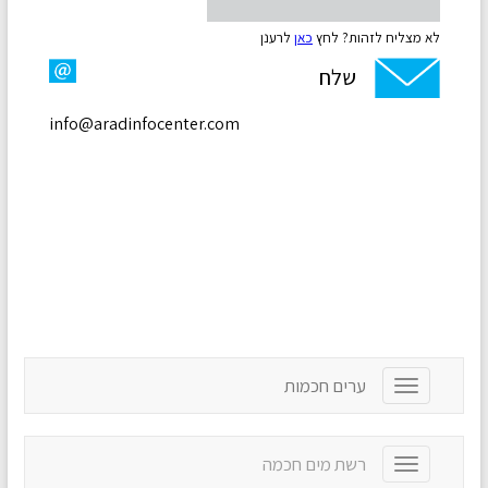
ערים חכמות
T
o
g
g
רשת מים חכמה
T
l
o