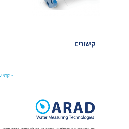
קישורים
קרא ע