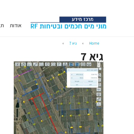
אודות
תא
Home
»
גיא 7
»
גיא 7