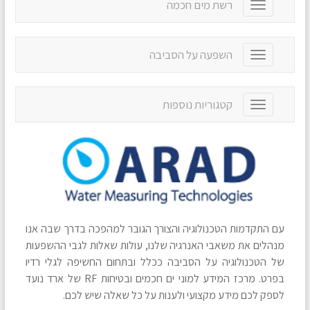
רשת מים חכמה
T
l
o
e
g
n
g
a
השפעה על הסביבה
T
l
v
o
e
i
g
n
g
g
a
קטגוריות נוספות
T
a
l
v
o
t
e
i
g
i
n
g
g
o
a
a
l
n
v
t
e
i
i
n
g
o
a
a
n
v
t
עם התקדמות הטכנולוגיה והצורך הגובר למהפכה בדרך שבה אנו
i
i
g
מנהלים את משאבי האנרגיה שלנו, עולות שאלות לגבי ההשפעות
o
a
של הטכנולוגיה על הסביבה ככלל ובתחום החשיפה לגלי רדיו
n
t
בפרט. מרכז המידע למוני ים חכמים ובטיחות RF של ארד נועד
i
לספק לכם מידע מקצועי ולענות על כל שאלה שיש לכם.
o