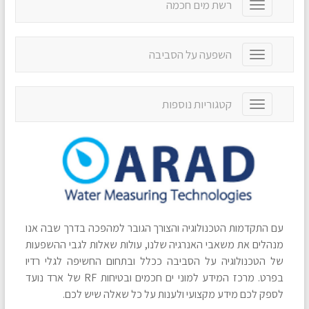
רשת מים חכמה
T
l
o
e
g
n
g
a
השפעה על הסביבה
T
l
v
o
e
i
g
n
g
g
a
קטגוריות נוספות
T
a
l
v
o
t
e
i
g
i
n
g
g
o
a
a
l
n
v
t
e
i
i
n
g
o
a
a
n
v
t
עם התקדמות הטכנולוגיה והצורך הגובר למהפכה בדרך שבה אנו
i
i
g
מנהלים את משאבי האנרגיה שלנו, עולות שאלות לגבי ההשפעות
o
a
של הטכנולוגיה על הסביבה ככלל ובתחום החשיפה לגלי רדיו
n
t
בפרט. מרכז המידע למוני ים חכמים ובטיחות RF של ארד נועד
i
לספק לכם מידע מקצועי ולענות על כל שאלה שיש לכם.
o