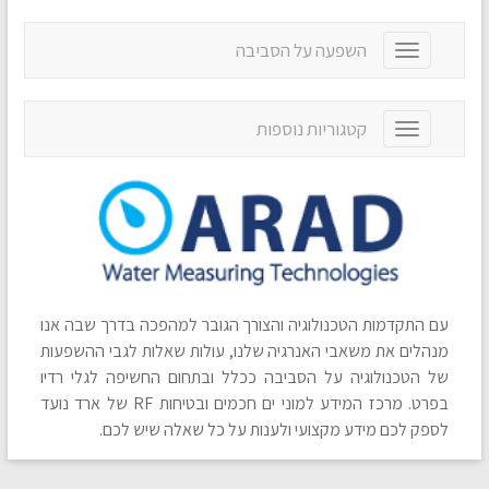
e
g
n
g
a
השפעה על הסביבה
T
l
v
o
e
i
g
n
g
g
a
קטגוריות נוספות
T
a
l
v
o
t
e
i
g
i
n
g
g
o
a
a
l
n
v
t
e
i
i
n
g
o
a
a
n
v
t
עם התקדמות הטכנולוגיה והצורך הגובר למהפכה בדרך שבה אנו
i
i
g
מנהלים את משאבי האנרגיה שלנו, עולות שאלות לגבי ההשפעות
o
a
של הטכנולוגיה על הסביבה ככלל ובתחום החשיפה לגלי רדיו
n
t
בפרט. מרכז המידע למוני ים חכמים ובטיחות RF של ארד נועד
i
לספק לכם מידע מקצועי ולענות על כל שאלה שיש לכם.
o
n