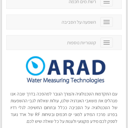
רשת מים חכמה
T
l
o
e
g
n
g
a
השפעה על הסביבה
T
l
v
o
e
i
g
n
g
g
a
קטגוריות נוספות
T
a
l
v
o
t
e
i
g
i
n
g
g
o
a
a
l
n
v
t
e
i
i
n
g
o
a
a
n
v
t
עם התקדמות הטכנולוגיה והצורך הגובר למהפכה בדרך שבה אנו
i
i
g
מנהלים את משאבי האנרגיה שלנו, עולות שאלות לגבי ההשפעות
o
a
של הטכנולוגיה על הסביבה ככלל ובתחום החשיפה לגלי רדיו
n
t
בפרט. מרכז המידע למוני ים חכמים ובטיחות RF של ארד נועד
i
לספק לכם מידע מקצועי ולענות על כל שאלה שיש לכם.
o