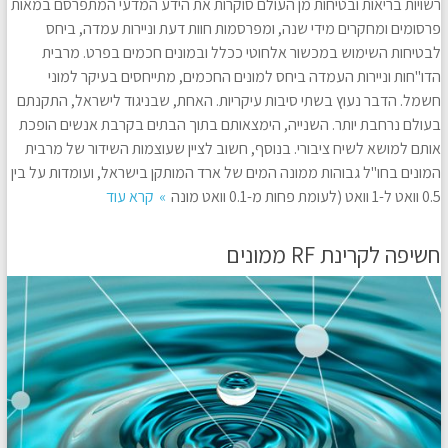
רשויות בריאות ובטיחות מן העולם סוקרות את הידע המדעי המתפרסם במאות
פרסומים ומחקרים מידי שנה, ומפרסמות חוות דעת וניירות עמדה, ביחס
לבטיחות השימוש במכשור אלחוטי ככלל ובמונים חכמים בפרט. מרבית
הדו"חות וניירות העמדה ביחס למונים החכמים, מתייחסים בעיקר למוני
חשמל. הדבר נעוץ בשתי סיבות עיקריות. האחת, שבניגוד לישראל, התקנתם
בעולם נרחבת יותר. השנייה, הימצאותם בתוך הבתים בקרבת אנשים הופכת
אותם למושא לשיח ציבורי. בנוסף, חשוב לציין שעוצמות השידור של מרבית
המונים בחו"ל גבוהות ממונה המים של ארד המותקן בישראל, ועומדות על בין
0.5 וואט ל-1 וואט (לעומת פחות מ-0.1 וואט מונה
קרא עוד
חשיפה לקרינת RF ממונים