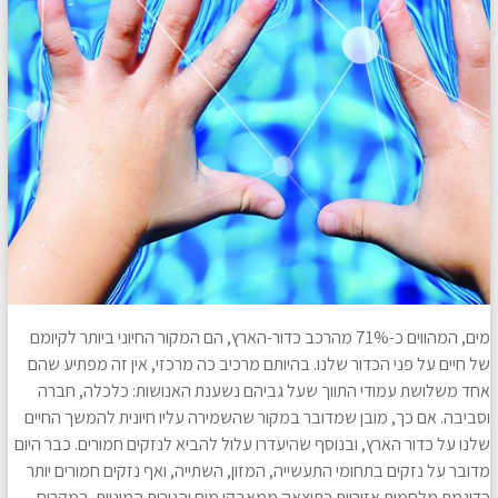
מים, המהווים כ-71% מהרכב כדור-הארץ, הם המקור החיוני ביותר לקיומם
של חיים על פני הכדור שלנו. בהיותם מרכיב כה מרכזי, אין זה מפתיע שהם
אחד משלושת עמודי התווך שעל גביהם נשענת האנושות: כלכלה, חברה
וסביבה. אם כך, מובן שמדובר במקור שהשמירה עליו חיונית להמשך החיים
שלנו על כדור הארץ, ובנוסף שהיעדרו עלול להביא לנזקים חמורים. כבר היום
מדובר על נזקים בתחומי התעשייה, המזון, השתייה, ואף נזקים חמורים יותר
כדוגמת מלחמות אזוריות כתוצאה ממאבקי מים והגירות המוניות. במקרים