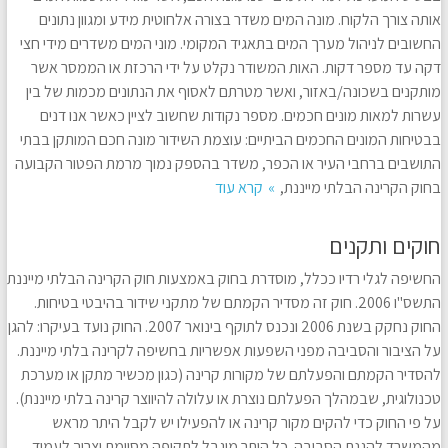
אותה צורך הלקוח. מונה המים משדר בצורה אלחוטית מידע ומגוון נתונים
החשובים לניהול מערך המים בתאגיד המקומי. מוני המים משדרים מידי חצי
דקה עד מספר דקות. האות המשודר נקלט על ידי הרכזת או הממסר אשר
מותקנים בשכונה/באזור, ואשר מטרתם לאסוף את הנתונים מכמות של בין
עשרות למאות מונים חכמים. מספר נקודות שחשוב לציין כאשר אנו דנים
בבטיחות המונים החכמים הביתיים: עוצמת השידור מונה חכם המותקן בבתי
התושבים ברחבי העיר או הכפר, משדר בהספק נמוך מרמת הפטור הקבועה
בחוק הקרינה הבלתי מייננת,
קרא עוד
חוקים ותקנים
החשיפה לגלי רדיו ככלל, מוסדרת בחוק באמצעות חוק הקרינה הבלתי מייננת
התשס"ו 2006. חוק זה מסדיר הקמתם של מתקני שידור בהיבטי בטיחות.
החוק נחקק בשנת 2006 ונכנס לתוקף בינואר 2007. החוק נועד בעיקרו: להגן
על הציבור והסביבה מפני השפעות אפשריות בחשיפה לקרינה בלתי מייננת.
להסדיר הקמתם והפעלתם של מקורות קרינה (כגון מכשיר מתקן או מערכת
טכנולוגית, שבמהלך הפעלתם נוצרת או עלולה להיווצר קרינה בלתי מייננת).
על פי החוק כדי להקים מקור קרינה או להפעילו יש לקבל היתר מראש
מהמשרד להגנת הסביבה. כל היתר מוגבל לתקופה מסוימת וצריך לעמוד