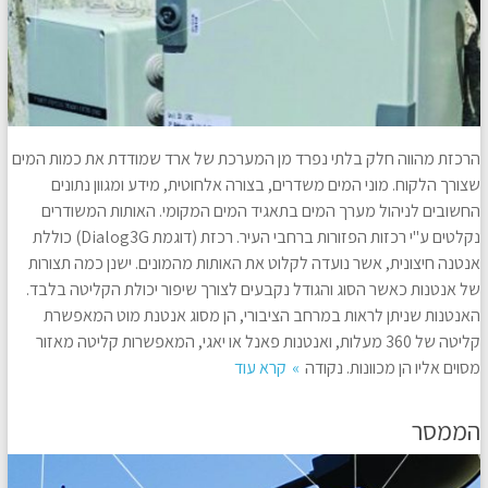
הרכזת מהווה חלק בלתי נפרד מן המערכת של ארד שמודדת את כמות המים
שצורך הלקוח. מוני המים משדרים, בצורה אלחוטית, מידע ומגוון נתונים
החשובים לניהול מערך המים בתאגיד המים המקומי. האותות המשודרים
נקלטים ע"י רכזות הפזורות ברחבי העיר. רכזת (דוגמת Dialog3G) כוללת
אנטנה חיצונית, אשר נועדה לקלוט את האותות מהמונים. ישנן כמה תצורות
של אנטנות כאשר הסוג והגודל נקבעים לצורך שיפור יכולת הקליטה בלבד.
האנטנות שניתן לראות במרחב הציבורי, הן מסוג אנטנת מוט המאפשרת
קליטה של 360 מעלות, ואנטנות פאנל או יאגי, המאפשרות קליטה מאזור
מסוים אליו הן מכוונות. נקודה
קרא עוד
הממסר