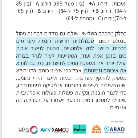
ואיכות: דירוג
A+
(ציון מעל 95); דירוג
A
(בין 85
ל-94); דירוג
B+
(בין 75 ל-84) ; דירוג
B
(בין 65
ל-74); דירוג
C
(מתחת ל-64).
כחלק מהפרק השלישי, שולבו גם מדדים לבחינת ניהול
סגמנט המים.
טכנולוגיות חדשות דוגמת מוני מים
חכמים, חיישני לחץ אלחוטיים, תחנות לניטור איכות
מים בזמן אמת ועוד, המסייעות לעיר לנהל בצורה
יעילה יותר את אספקת המים לתושבים, כמו גם לוודא
את איכותם וזמינותם.
אבל כפי שציינו כותבי הדו"ח לא
מספיק להתקין מערכות חכמות ולייצר הררי נתונים.
ישנה חשיבות לשימוש בתוכנות אנליטיקה לניתוח מידע
כדי ליצור תובנות ונקיטת פעולות פעולות אופרטיביות
שיובילו לחסכון במים ובכסף וישמרו על הסביבה בה
אנו חיים.