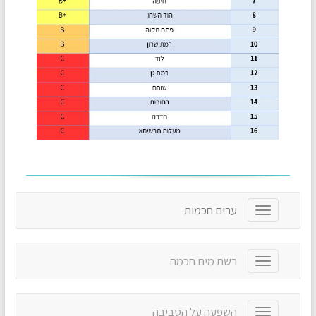
ערים חכמות
T
o
g
g
רשת מים חכמה
T
l
o
e
g
n
g
a
השפעה על הסביבה
T