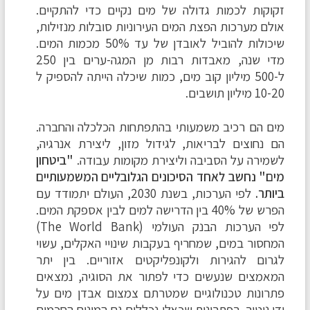
זקוקות לכמות גדולה של מים נקיים כדי להתקיים.
אולם מערכות הפצת המים העירוניות סובלות מנזילות,
שיכולות להוביל לאובדן של עד 50% מכמות המים.
מדי שנה, מאבדות רבות מן המגה-ערים בין 250
ל-500 מיליון קוב מים, כמות שיכלה הייתה להספיק ל
10-20 מיליון תושבים.
מים הם רכיב משמעותי בהתפתחות הכלכלה והחברה.
הם נחוצים לבריאות, לגידול מזון, ליצירת אנרגיה,
לשמירה על הסביבה וליצירת מקומות עבודה.
"ביטחון
מים" נחשב לאחד הסיכונים הגלובליים המשמעותיים
ביותר.
לפי הערכות, בשנת 2030, העולם יתמודד עם
הפרש של 40% בין הדרישה למים לבין אספקת המים.
לפי הערכות הבנק העולמי (The World Bank)
המחסור במים, שמחריף בעקבות שינויי האקלים, עשוי
לגרום להגירות ולקונפליקטים אזוריים. בין יתר
המאמצים שנעשים כדי לפתור את הסוגיה, נמצאים
פתרונות טכנולוגיים שמטרתם צמצום אבדן מים על
ידי ניטור. בפתרונות שכאלו נכללים גם המונים החכמים