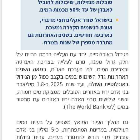
סובלות מנזילות, שיכולות להוביל
לאבדן של עד 50% מכמות המים.
בישראל שורר אקלים חצי מדברי,
ועונת הגשמים הקצרה נמשכת
כארבעה חודשים. בשנים האחרונות גם
מתרבה מספרן של שנות בצורת.
הגידול באוכלוסייה, יחד עם העלייה ברמת החיים של
חלק גדול ממנה, גורם לעלייה בצריכת האנרגיה
ובצריכת המים. לפי הערכת האו"ם,
במאה השנים
האחרונות גדל השימוש במים בקצב כפול מן הגידול
באוכלוסיית העולם
, ועד שנת 2025 כ-1.8 מיליארד
בני אדם יחיו באזורים הסובלים ממצוקת מים חמורה,
וכשני שלישים מבני האדם יחיו באזורים עם מחסור
במים (לפי The World Bank).
גם תהליך העיור המואץ משפיע על בעיית המים
העולמית. במדינות המתפתחות, כ-5 מיליון בני אדם
עוברים מדי חודש להתגורר בערים. ערים גדולות