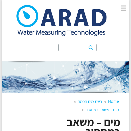
מוני מים חכמים
☰
מספקים מידע נרחב על מוני המים החכמים, היתרונות לצרכן ולמשק
המים והשפעתם על הסביבה
Home
רשת מים חכמה
»
»
מים – משאב במחסור
»
מים – משאב